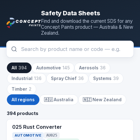
Safety Data Sheets
Find and download the current SDS for any
Concept Paints product — Australia & New
Zealand.
All
394
Automotive
145
Aerosols
36
Industrial
136
Spray Chief
36
Systems
39
Timber
2
All regions
🇦🇺
Australia
🇳🇿
New Zealand
394 products
025 Rust Converter
AUTOMOTIVE
AU025