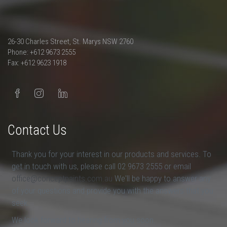
26-30 Charles Street, St. Marys NSW 2760
Phone: +612 9673 2555
Fax: +612 9623 1918
Contact Us
Thank you for your interest in our products and services. To
get in touch with us, please call 02 9673 2555 or email
office@conceptpaints.com.au
We'll be happy to answer any
of your questions and provide you with the answers that you
seek.
We look forward to hearing from you soon.