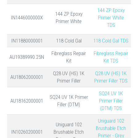
144 ZP Epoxy
144 ZP Epoxy
IN1446000000X
Primer White
Primer White
TDS
IN11880000001
118 Cold Gal
118 Cold Gal TDS
Fibreglass Repair
Fibreglass Repair
AU19389990.25N
Kit
Kit TDS
Q28 UV (HS) 1K
Q28 UV (HS) 1K
AU18062000001
Primer Filler
Primer Filler TDS
SQ24 UV 1K
SQ24 UV 1K Primer
AU18162000001
Primer Filler
Filler (DTM)
(DTM) TDS
Uniguard 102
Uniguard 102
Brushable Etch
IN10260200001
Brushable Etch
Primer - Grey