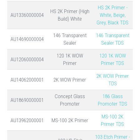
HS 2K Primer -
HS 2K Primer (High
AU13360000004
White, Beige,
Build) White
Grey, Black TDS
146 Transparent
146 Transparent
AU14690000004
Sealer
Sealer TDS
120 1K WOW
120 1K WOW
AU12060000004
Primer
Primer TDS
2K WOW Primer
AU14062000001
2K WOW Primer
TDS
Concept Glass
186 Glass
AU18690000001
Promoter
Promoter TDS
MS-100 2K
AU13962000001
MS-100 2K Primer
Primer TDS
103 Etch Primer -