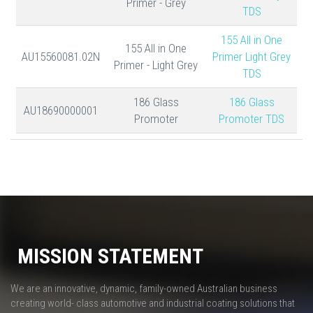
Primer - Grey
TDS
155 All in One
155 All in One
AU15560081.02N
Primer Light Grey
Primer - Light Grey
TDS
186 Glass
186 Glass
AU18690000001
Promoter
Promoter TDS
MISSION STATEMENT
We are an innovative, dynamic, family-owned Australian business
creating world- class automotive and industrial coating solutions that